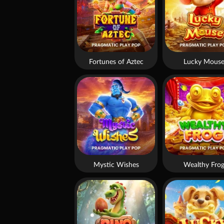
Fortunes of Aztec
Lucky Mous
Mystic Wishes
Wealthy Fro