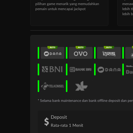
pilihan game menarik yang memudahkan
menawa
pemain untuk mencapai jackpot
lebih 
lebih 
* Selama bank maintenance dan bank offline deposit dan pen
Deposit
Rata-rata 1 Menit