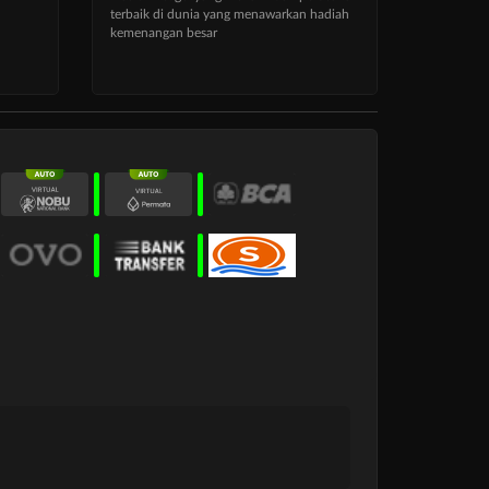
terbaik di dunia yang menawarkan hadiah
kemenangan besar