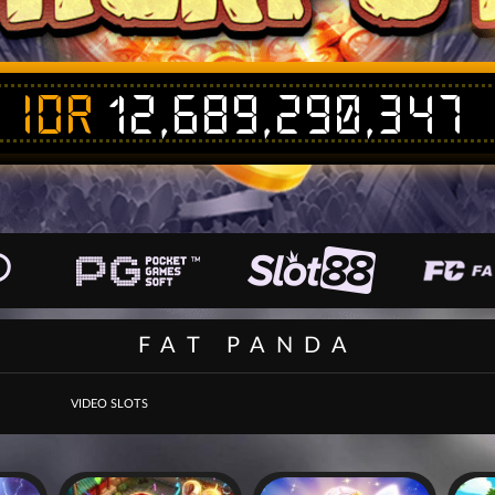
IDR
12,689,290,347
FAT PANDA
VIDEO SLOTS