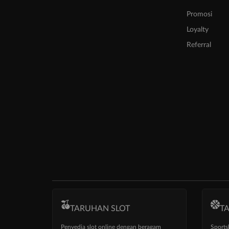
Promosi
Loyalty
Referral
TARUHAN SLOT
T
Penyedia slot online dengan beragam
Sports