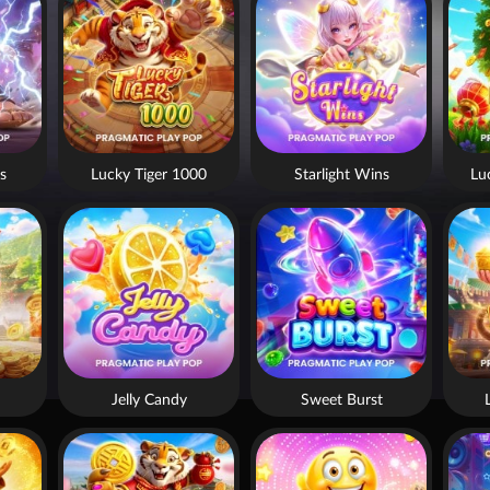
s
Lucky Tiger 1000
Starlight Wins
Lu
Jelly Candy
Sweet Burst