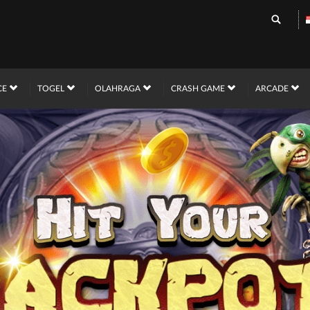
CE
TOGEL
OLAHRAGA
CRASH GAME
ARCADE