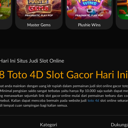
Master Gems
Plushie Wins
ri Ini Situs Judi Slot Online
 Toto 4D Slot Gacor Hari Ini 
at anda mainkan dengan uang idr rupiah dalam permainan judi slot online gacor toto
i. Minimal pengisian saldo sangat terbatas yaitu hanya Rp 10.000 saja sudah dapat me
g menawarkan sejumlah link slot gacor online mulai dari permainan terbaru dan 
tersebut. Kalian dapat mencoba bermain pada website judi
toto 4d
slot online sekara
adi tempat cuan sampingan bagi kalian semua.
Kategori
Dukung