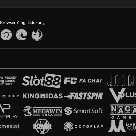
Browser Yang Didukung