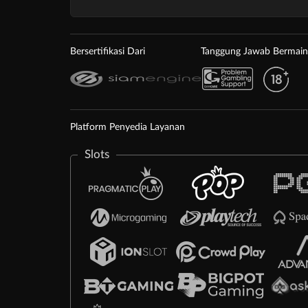
Bersertifikasi Dari
Tanggung Jawab Bermain
Platform Penyedia Layanan
Slots