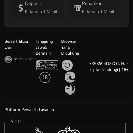
Deposit
Penarikan
Rata-rata 1 Menit
Rata-rata 1 Menit
Bersertifikasi
Tanggung
Browser
Dari
Jawab
Yang
Bermain
Didukung
©2026 4DSLOT. Hak
cipta dilindungi | 18+
Platform Penyedia Layanan
Slots