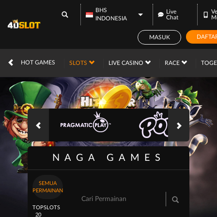
BHS
Live
Ve
Chat
M
INDONESIA
DAFTA
MASUK
IDR
12,745,235,
HOT GAMES
SLOTS
LIVE CASINO
RACE
TOG
NAGA GAMES
SEMUA
PERMAINAN
TOP
SLOTS
20