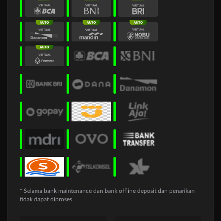
* Selama bank maintenance dan bank offline deposit dan penarikan
tidak dapat diproses