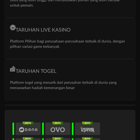
untuk pemain.
TARUHAN LIVE KASINO
Platform Pilihan bagi perusahaan-perusahaan terbaik di dunia, dengan
pilihan variasi game terbanyak
TARUHAN TOGEL
Platform togel yang menarik dari perusahan terbaik di dunia yang
menawarkan hadiah kemenangan besar