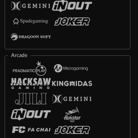
Arcade