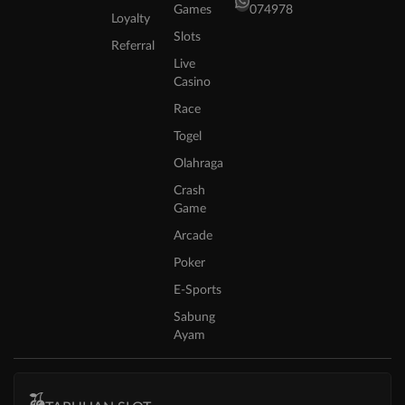
Games
074978
Loyalty
Slots
Referral
Live
Casino
Race
Togel
Olahraga
Crash
Game
Arcade
Poker
E-Sports
Sabung
Ayam