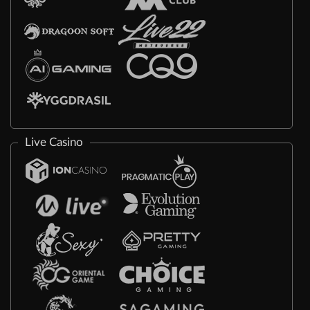
Live Casino