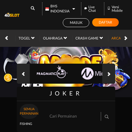
BHS
Live
Versi
Chat
Mobile
INDONESIA
DAFTAR
MASUK
ACE
TOGEL
OLAHRAGA
CRASH GAME
ARCADE
JOKER
SEMUA
PERMAINAN
FISHING