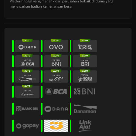
Platform togel yang menarik dari perusahan terbaik di dunia yang
menawarkan hadiah kemenangan besar