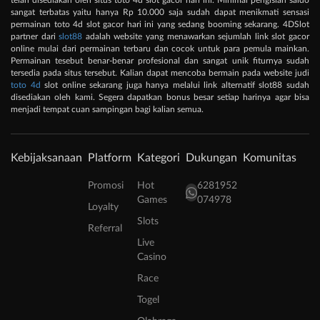
sangat terbatas yaitu hanya Rp 10.000 saja sudah dapat menikmati sensasi
permainan toto 4d slot gacor hari ini yang sedang booming sekarang. 4DSlot
partner dari
slot88
adalah website yang menawarkan sejumlah link slot gacor
online mulai dari permainan terbaru dan cocok untuk para pemula mainkan.
Permainan tesebut benar-benar profesional dan sangat unik fiturnya sudah
tersedia pada situs tersebut. Kalian dapat mencoba bermain pada website judi
toto 4d
slot online sekarang juga hanya melalui link alternatif slot88 sudah
disediakan oleh kami. Segera dapatkan bonus besar setiap harinya agar bisa
menjadi tempat cuan sampingan bagi kalian semua.
Kebijaksanaan
Platform
Kategori
Dukungan
Komunitas
Promosi
Hot
6281952
Games
074978
Loyalty
Slots
Referral
Live
Casino
Race
Togel