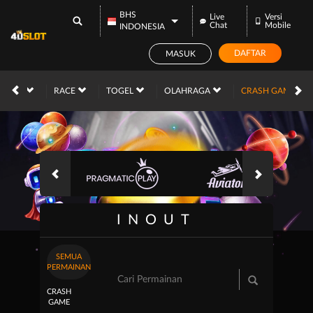
BHS
Live
Versi
Chat
Mobile
INDONESIA
DAFTAR
MASUK
CASINO
RACE
TOGEL
OLAHRAGA
CRASH GAME
INOUT
SEMUA
PERMAINAN
CRASH
GAME