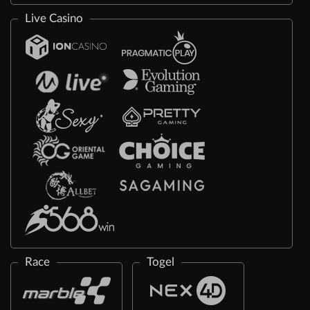
Live Casino
Race
Togel