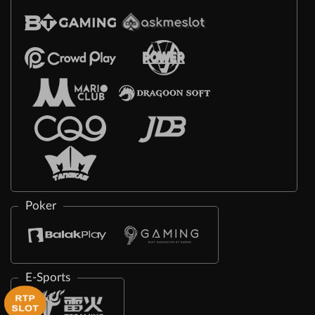
Poker
E-Sports