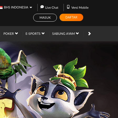
BHS INDONESIA
Live Chat
Versi Mobile
DAFTAR
MASUK
PROMOSI
POKER
E-SPORTS
SABUNG AYAM