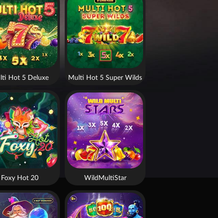
ti Hot 5 Deluxe
Multi Hot 5 Super Wilds
Foxy Hot 20
WildMultiStar