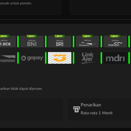
banyak untuk pemain.
arikan tidak dapat diproses
Penarikan
Rata-rata 1 Menit