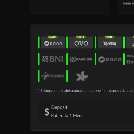
lebih 
* Selama bank maintenance dan bank offline deposit dan pen
Deposit
Rata-rata 1 Menit