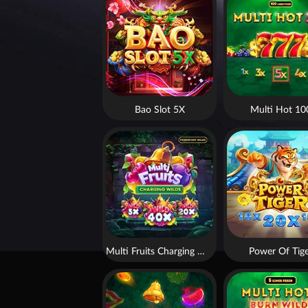
Bao Slot 5X
Multi Hot 10
Multi Fruits Charging Wilds
Power Of Tige