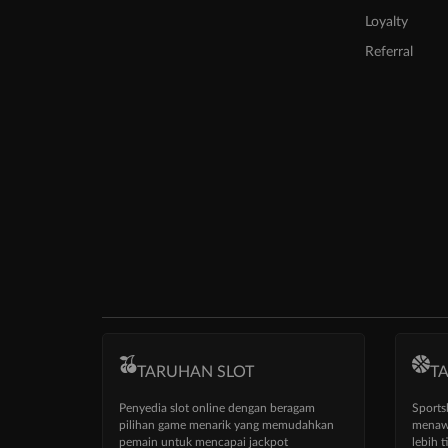
Loyalty
Referral
TARUHAN SLOT
T
Penyedia slot online dengan beragam
Sports
pilihan game menarik yang memudahkan
menawa
pemain untuk mencapai jackpot
lebih 