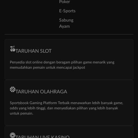
Poker
E-Sports
Sabung
Ayam
TARUHAN SLOT
Penyedia slot online dengan beragam pilihan game menarik yang
memudahkan pemain untuk mencapai jackpot
TARUHAN OLAHRAGA
Sportsbook Gaming Platform Terbaik menawarkan lebih banyak game,
odds yang lebih tinggi, dan menyediakan pilihan yang lebih banyak
untuk pemain.
TARUHAN LIVE KASINO