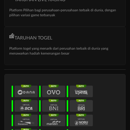
Platform Pilihan bagi perusahaan-perusahaan terbaik di dunia, dengan
pilihan variasi game terbanyak
TARUHAN TOGEL
Platform togel yang menarik dari perusahan terbaik di dunia yang
menawarkan hadiah kemenangan besar