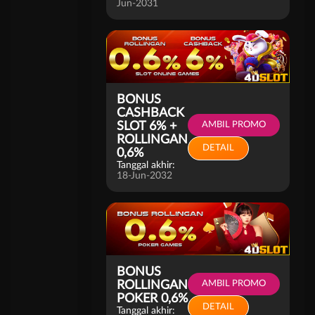
Jun-2031
BONUS
CASHBACK
SLOT 6% +
AMBIL PROMO
ROLLINGAN
DETAIL
0,6%
Tanggal akhir:
18-Jun-2032
BONUS
ROLLINGAN
AMBIL PROMO
POKER 0,6%
DETAIL
Tanggal akhir: