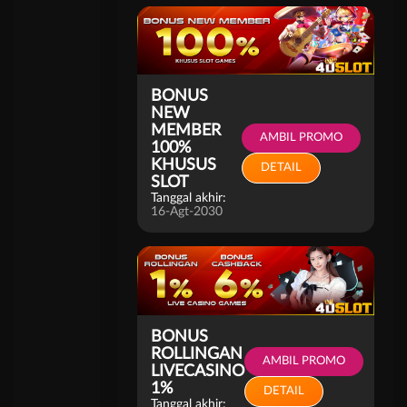
BONUS
NEW
MEMBER
AMBIL PROMO
100%
KHUSUS
DETAIL
SLOT
Tanggal akhir:
16-Agt-2030
BONUS
ROLLINGAN
AMBIL PROMO
LIVECASINO
1%
DETAIL
Tanggal akhir: