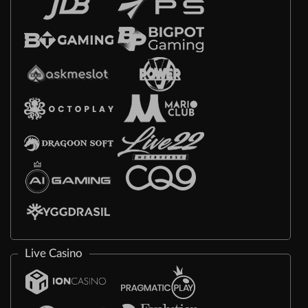
Live Casino