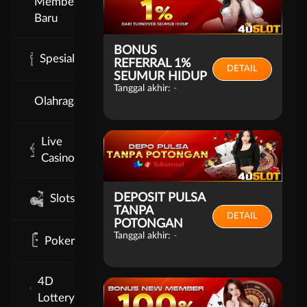
Member
Baru
BONUS
Spesial
REFERRAL 1%
DETAIL
SEUMUR HIDUP
Tanggal akhir:
-
Olahraga
Live
Casino
DEPOSIT PULSA
Slots
TANPA
DETAIL
POTONGAN
Tanggal akhir:
-
Poker
4D
Lottery