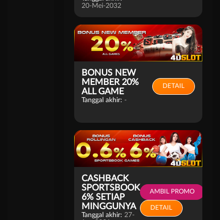
20-Mei-2032
BONUS NEW
MEMBER 20%
DETAIL
ALL GAME
Tanggal akhir:
-
CASHBACK
SPORTSBOOK
AMBIL PROMO
6% SETIAP
MINGGUNYA
DETAIL
Tanggal akhir:
27-