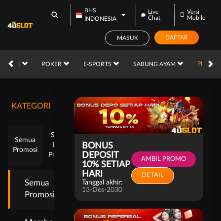
BHS
Live
Versi
Chat
Mobile
INDONESIA
DAFTAR
MASUK
PROMOS
ARCADE
POKER
E-SPORTS
SABUNG AYAM
KATEGORI
Semua
Semua
Event
BONUS
Promosi
DEPOSIT
Provider
AMBIL PROMO
10% SETIAP
HARI
DETAIL
Semua
Tanggal akhir:
13-Des-2030
Promosi