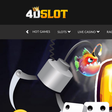
HOT GAMES
SLOTS
LIVE CASINO
RA