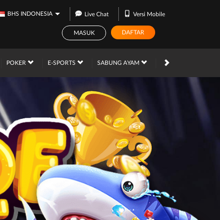
BHS INDONESIA
Live Chat
Versi Mobile
DAFTAR
MASUK
PROMOSI
POKER
E-SPORTS
SABUNG AYAM