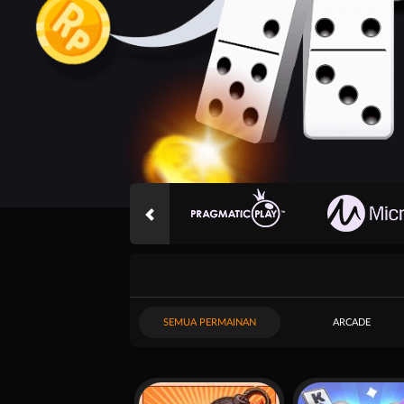
SEMUA PERMAINAN
ARCADE