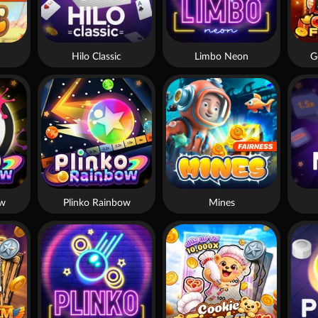
Hilo Classic
Limbo Neon
G
ow
Plinko Rainbow
Mines