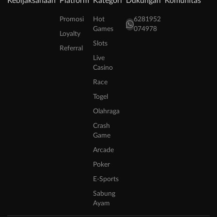
Kebijaksanaan
Platform
Kategori
Dukungan
Komunitas
Promosi
Hot
6281952
Games
074978
Loyalty
Slots
Referral
Live
Casino
Race
Togel
Olahraga
Crash
Game
Arcade
Poker
E-Sports
Sabung
Ayam