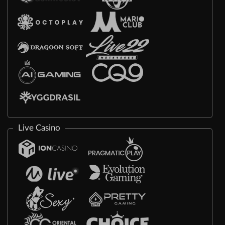
Live Casino