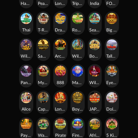
Happy Lantern
Peace&Long Life
Long Teng Hu Xiao
Triple Twister
India
FORTUNE
Thai
T-REX
Dragon's Riches
Robin Hood
Sea Captain
Big Prosperity
Wild Chuco
Samurai
Archer
Wild Elements
Bonus Bears
Tally Ho
Panther Moon
Mystery Of The Orient
888
Magic Pearl
Wild Fox
Eyes of Fortune
Alice
Captain
LongTengHuXiao2
Boy King
JAPAN
Dollar Eagle
Pay Dirt
Water Margin
Pirate
Fire of Riverside
African Wildlife
5 Kings