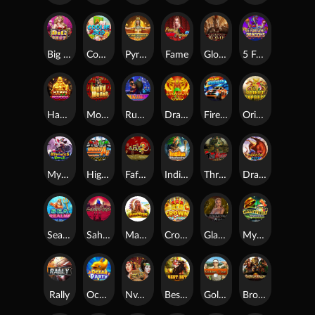
Big Shot
Cookie Pop
Pyramid Adventure
Fame
Glorious Rome
5 Fortune Dragon
Happy Prosperous
Monkey Slots
Runaway
Dragon Gold
Fire of Route 66
Orient
Mysterious Witch
Highway King
Fafafa2
Indihn Dkehming
Three Kingdoms
Dragon City
Sea Realms
Sahara Gold
Magic Totem
Crown Of Fire
Glamourous World
Mystery Reels Power Reels
Rally
Ocean Party
NvXia
Best Bet
Golden Tour
Brothers Kingdom