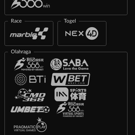
Race
Togel
Olahraga