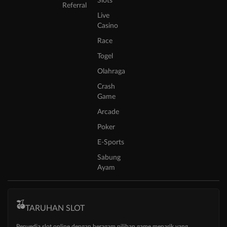
Slots
Referral
Live
Casino
Race
Togel
Olahraga
Crash
Game
Arcade
Poker
E-Sports
Sabung
Ayam
TARUHAN SLOT
Penyedia slot online dengan beragam pilihan game menarik yang