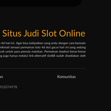
Situs Judi Slot Online
 4d hari ini. Agar bisa melipatkan uang anda dengan cara bermain
nikmati sensasi permainan toto 4d slot gacor hari ini yang sedang
cocok untuk para pemula mainkan. Permainan tesebut benar-benar
ng juga hanya melalui link alternatif slot88 sudah disediakan oleh
an
Komunitas
952074978