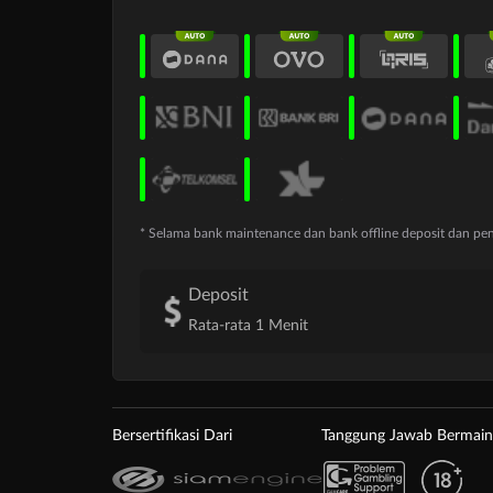
* Selama bank maintenance dan bank offline deposit dan pen
Deposit
Rata-rata 1 Menit
Bersertifikasi Dari
Tanggung Jawab Bermain