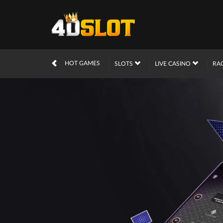
HOT GAMES
SLOTS
LIVE CASINO
RA