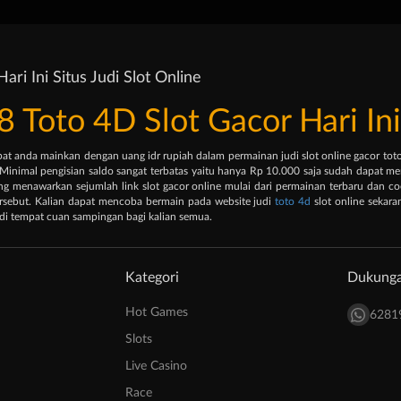
ri Ini Situs Judi Slot Online
 Toto 4D Slot Gacor Hari Ini 
at anda mainkan dengan uang idr rupiah dalam permainan judi slot online gacor toto
i. Minimal pengisian saldo sangat terbatas yaitu hanya Rp 10.000 saja sudah dapat me
g menawarkan sejumlah link slot gacor online mulai dari permainan terbaru dan 
tersebut. Kalian dapat mencoba bermain pada website judi
toto 4d
slot online sekara
adi tempat cuan sampingan bagi kalian semua.
Kategori
Dukung
Hot Games
6281
Slots
Live Casino
Race