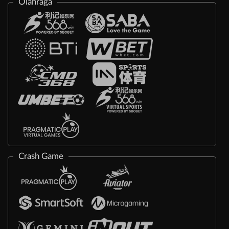
Olahraga
Crash Game