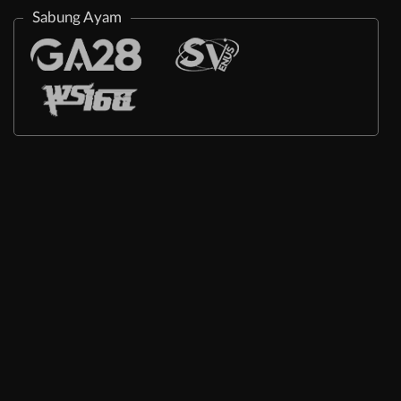
Sabung Ayam