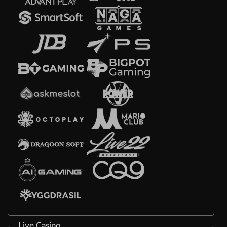
Live Casino