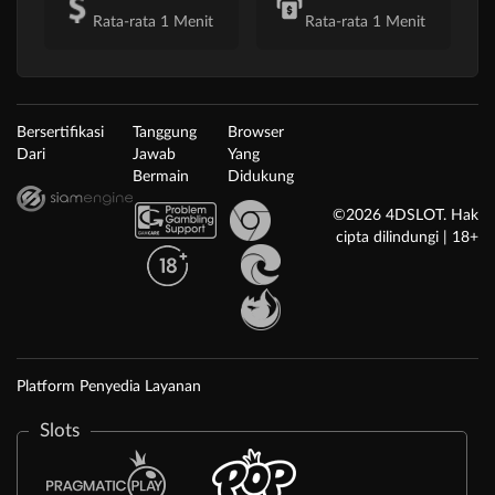
Rata-rata 1 Menit
Rata-rata 1 Menit
Bersertifikasi
Tanggung
Browser
Dari
Jawab
Yang
Bermain
Didukung
©2026 4DSLOT. Hak
cipta dilindungi | 18+
Platform Penyedia Layanan
Slots