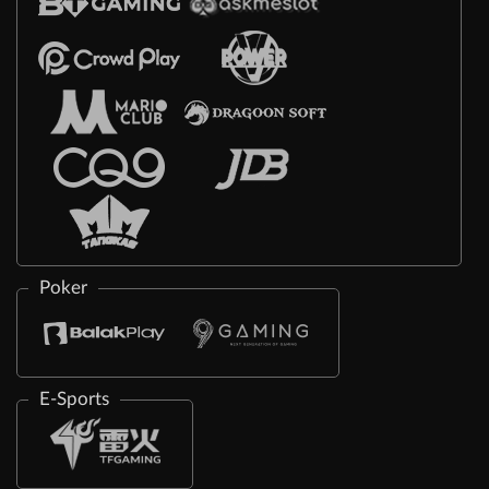
Poker
E-Sports