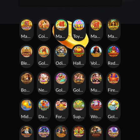
Mahjong Win
Coin Cat 2
Mahjong Win 2
Toy Pop
Mahjong Win 3
Maya Legacy
Blessing Temple
Golden Qilin
Odin Territory
Halloween Win
Volcanic Legend
Red Dragon’s Treasure
Bounty Clash
Neko Treasures
Golden Snake
Golden Duel
Much Richer
Fire Ball Blaze Phoenix
Midas Hand
Dancing Samba
Fortune Twins
Super Hoo Hey How
Wonderful Christmas
Golf 2