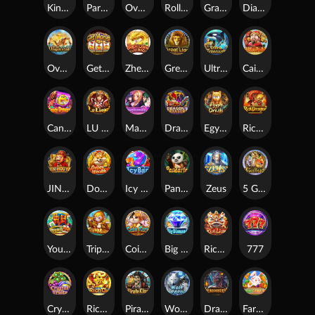
King's Sword
Party Night
Overlord & Concubine
Roll in Money
Grand Sheriff
Diamond Mogul
Over Dragon's Gate
Get Money
Zhen Long Ju Bao
Great Lion
Ultra Treasure
Caishen Coming
Candy Dynasty
LU LING QI
Many Beauties
Dragon's Treasure
Egypt Oracle
Rich Dragon
JIN HOU YE
Doggy Wealth
Icy Bar
Pandaria
Zeus
5 God Beast
You Will Win
Triple Monkey
Coin Cat
Big Diamond
Rich Lion
777
Crystal Fruits
Rich Ox
Pirate King
Wolf Legend
Dragonburst
Farm Family