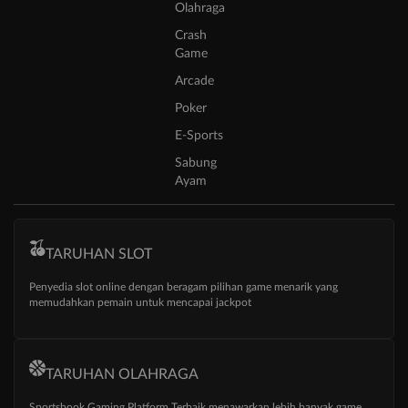
Olahraga
Crash
Game
Arcade
Poker
E-Sports
Sabung
Ayam
TARUHAN SLOT
Penyedia slot online dengan beragam pilihan game menarik yang
memudahkan pemain untuk mencapai jackpot
TARUHAN OLAHRAGA
Sportsbook Gaming Platform Terbaik menawarkan lebih banyak game,