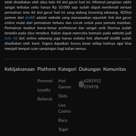
telah disediakan oleh situs toto 4d slot gacor hari ini. Minimal pengisian saldo
sangat terbatas yaitu hanya Rp 10.000 saja sudah dapat menikmati sensasi
permainan toto 4d slot gacor hari ini yang sedang booming sekarang. 4DSlot
partner dari
slot88
adalah website yang menawarkan sejumlah link slot gacor
online mulai dari permainan terbaru dan cocok untuk para pemula mainkan.
Permainan tesebut benar-benar profesional dan sangat unik fiturnya sudah
tersedia pada situs tersebut. Kalian dapat mencoba bermain pada website judi
toto 4d
slot online sekarang juga hanya melalui link alternatif slot88 sudah
disediakan oleh kami. Segera dapatkan bonus besar setiap harinya agar bisa
menjadi tempat cuan sampingan bagi kalian semua.
Kebijaksanaan
Platform
Kategori
Dukungan
Komunitas
Promosi
Hot
6281952
Games
074978
Loyalty
Slots
Referral
Live
Casino
Race
Togel