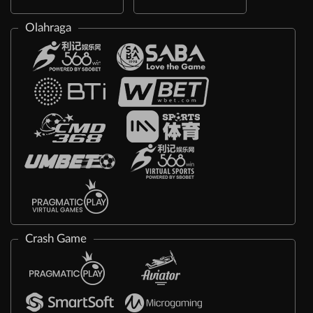
Olahraga
Crash Game