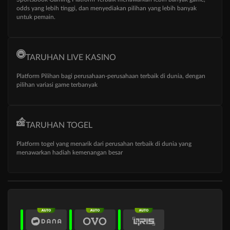
odds yang lebih tinggi, dan menyediakan pilihan yang lebih banyak
untuk pemain.
TARUHAN LIVE KASINO
Platform Pilihan bagi perusahaan-perusahaan terbaik di dunia, dengan
pilihan variasi game terbanyak
TARUHAN TOGEL
Platform togel yang menarik dari perusahan terbaik di dunia yang
menawarkan hadiah kemenangan besar