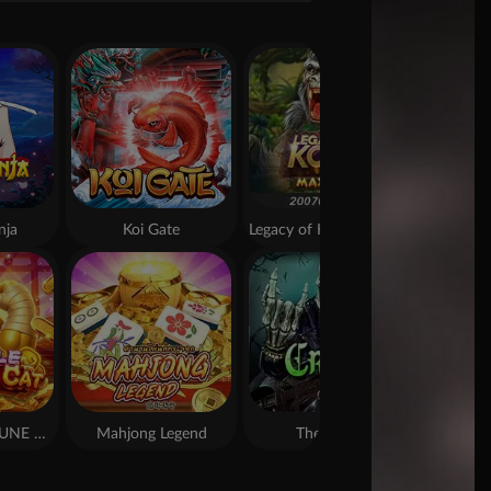
nja
Koi Gate
Legacy of Kong Maxways
MUSCLE FORTUNE CAT
Mahjong Legend
The Crypt