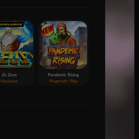
Ze Zeus
Pandemic Rising
Hacksaw
Pragmatic Play