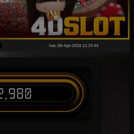
Sab, 08-Agt-2026 12.15.44
ada 31-Jul-2026 dari 00.00.00 sampai 31-Jul-2027 00.00.00. Selama waktu ini, Marb
1,240