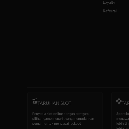
Loyalty
Referral
TARUHAN SLOT
TA
Penyedia slot online dengan beragam
Sportsb
pilihan game menarik yang memudahkan
menawar
pemain untuk mencapai jackpot
lebih ti
lebih b