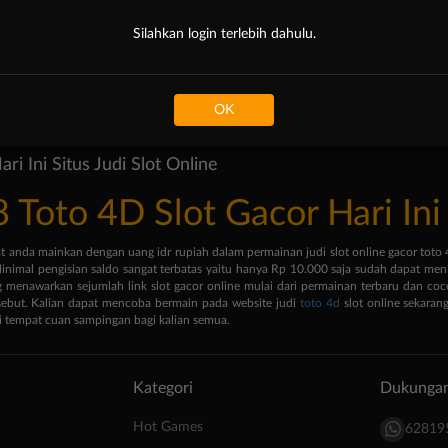
Silahkan login terlebih dahulu.
OK
i Ini Situs Judi Slot Online
Toto 4D Slot Gacor Hari Ini 
t anda mainkan dengan uang idr rupiah dalam permainan judi slot online gacor toto 
 Minimal pengisian saldo sangat terbatas yaitu hanya Rp 10.000 saja sudah dapat men
 menawarkan sejumlah link slot gacor online mulai dari permainan terbaru dan co
ersebut. Kalian dapat mencoba bermain pada website judi
toto 4d
slot online sekarang
di tempat cuan sampingan bagi kalian semua.
Kategori
Dukunga
Hot Games
62819