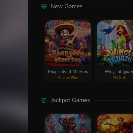
New Games
Rhapsody of Muertos
Wings of Iguaz
AdvantPlay
PG Soft
Jackpot Games