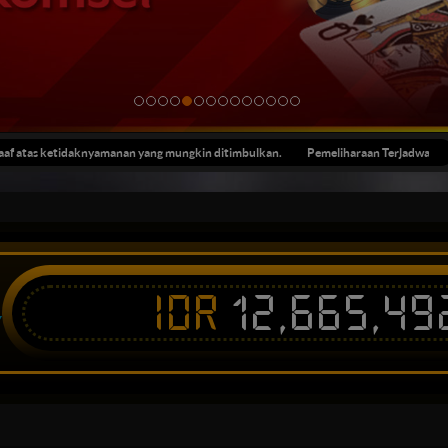
s ketidaknyamanan yang mungkin ditimbulkan.
Pemeliharaan Terjadwal: MarbleX p
IDR
12,665,49
Y